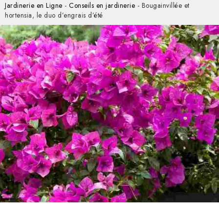
Jardinerie en Ligne
-
Conseils en jardinerie
-
Bougainvillée et
hortensia, le duo d’engrais d’été