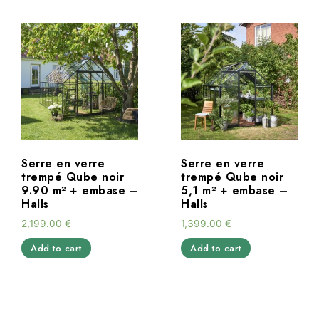
Serre en verre
Serre en verre
trempé Qube noir
trempé Qube noir
9.90 m² + embase –
5,1 m² + embase –
Halls
Halls
2,199.00
€
1,399.00
€
Add to cart
Add to cart