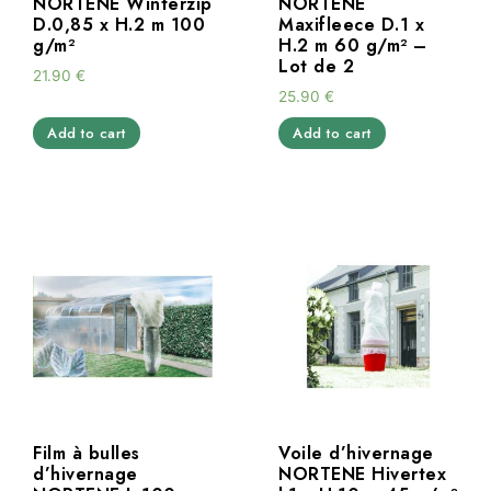
NORTENE Winterzip
NORTENE
D.0,85 x H.2 m 100
Maxifleece D.1 x
g/m²
H.2 m 60 g/m² –
Lot de 2
21.90
€
25.90
€
Add to cart
Add to cart
Film à bulles
Voile d’hivernage
d’hivernage
NORTENE Hivertex