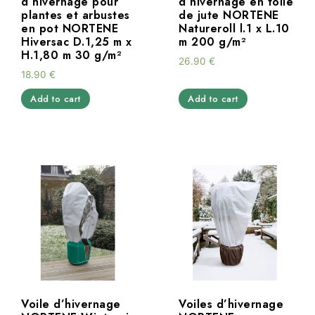
d’hivernage pour
d’hivernage en toile
plantes et arbustes
de jute NORTENE
en pot NORTENE
Natureroll l.1 x L.10
Hiversac D.1,25 m x
m 200 g/m²
H.1,80 m 30 g/m²
26.90
€
18.90
€
Add to cart
Add to cart
Voile d’hivernage
Voiles d’hivernage