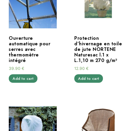
Ouverture
Protection
automatique pour
d’hivernage en toile
serres avec
de jute NORTENE
thermomètre
Naturesac l.1 x
intégré
L.1,10 m 270 g/m²
39.90
€
12.90
€
Add to cart
Add to cart