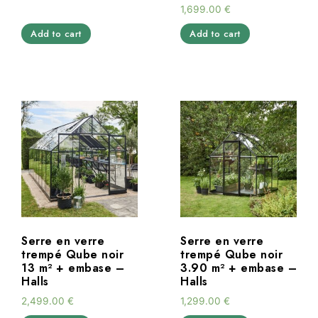
1,699.00
€
Add to cart
Add to cart
Serre en verre
Serre en verre
trempé Qube noir
trempé Qube noir
13 m² + embase –
3.90 m² + embase –
Halls
Halls
2,499.00
€
1,299.00
€