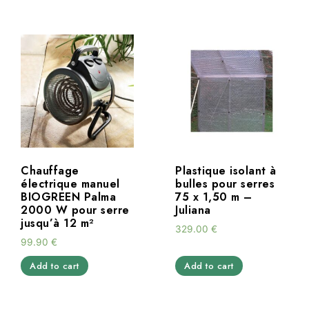
Chauffage
Plastique isolant à
électrique manuel
bulles pour serres
BIOGREEN Palma
75 x 1,50 m –
2000 W pour serre
Juliana
jusqu’à 12 m²
329.00
€
99.90
€
Add to cart
Add to cart