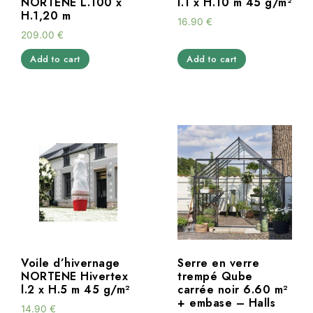
NORTENE L.100 x
l.1 x H.10 m 45 g/m²
H.1,20 m
16.90
€
209.00
€
Add to cart
Add to cart
Voile d’hivernage
Serre en verre
NORTENE Hivertex
trempé Qube
l.2 x H.5 m 45 g/m²
carrée noir 6.60 m²
+ embase – Halls
14.90
€