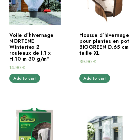
Voile d’hivernage
Housse d’hivernage
NORTENE
pour plantes en pot
Wintertex 2
BIOGREEN D.65 cm
rouleaux de l.1 x
taille XL
H.10 m 30 g/m²
39.90
€
14.90
€
Add to cart
Add to cart