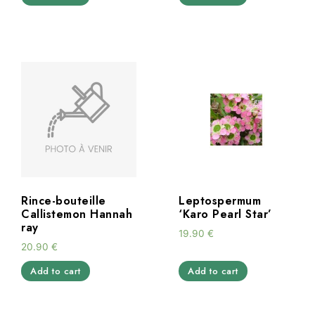
Rince-bouteille
Leptospermum
Callistemon Hannah
‘Karo Pearl Star’
ray
19.90
€
20.90
€
Add to cart
Add to cart