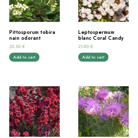
Pittosporum tobira
Leptospermum
nain odorant
blanc Coral Candy
20.50
€
21.90
€
Add to cart
Add to cart