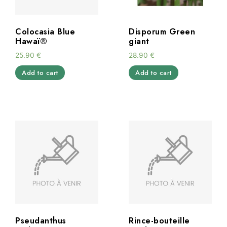
Colocasia Blue
Disporum Green
Hawaï®
giant
25.90
€
28.90
€
Add to cart
Add to cart
Pseudanthus
Rince-bouteille