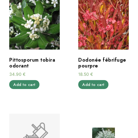
Pittosporum tobira
Dodonée fébrifuge
odorant
pourpre
34.90
€
18.50
€
Add to cart
Add to cart