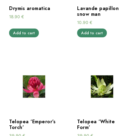
Drymis aromatica
Lavande papillon
snow man
18.90
€
10.90
€
Add to cart
Add to cart
Telopea ‘Emperor’s
Telopea ‘White
Torch’
Form’
39.90
€
39.90
€