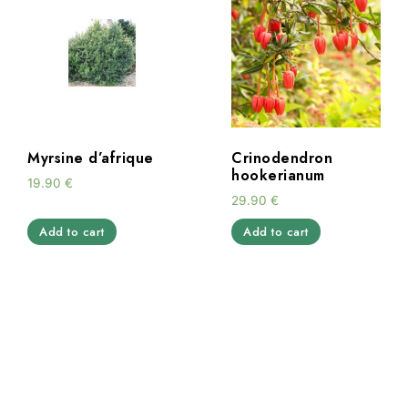
Myrsine d’afrique
Crinodendron
hookerianum
19.90
€
29.90
€
Add to cart
Add to cart