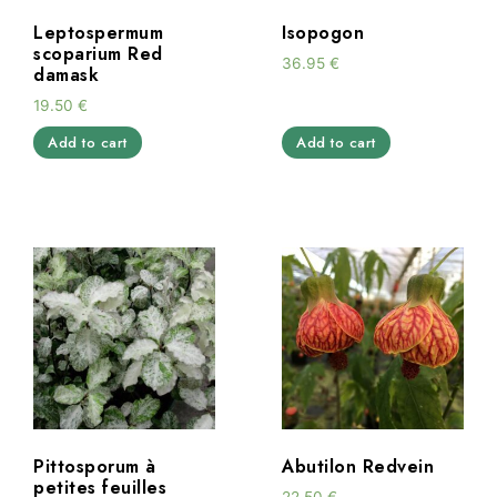
Leptospermum
Isopogon
scoparium Red
36.95
€
damask
19.50
€
Add to cart
Add to cart
Pittosporum à
Abutilon Redvein
petites feuilles