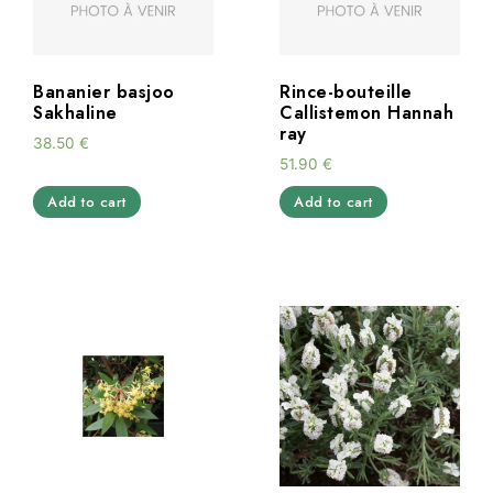
Bananier basjoo
Rince-bouteille
Sakhaline
Callistemon Hannah
ray
38.50
€
51.90
€
Add to cart
Add to cart