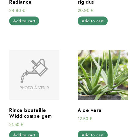
Radiance
rigidus
24.90
€
20.90
€
Add to cart
Add to cart
Rince bouteille
Aloe vera
Widdicombe gem
12.50
€
21.50
€
Add to cart
Add to cart