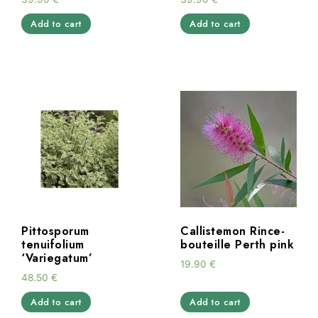
Add to cart
Add to cart
Pittosporum
Callistemon Rince-
tenuifolium
bouteille Perth pink
‘Variegatum’
19.90
€
48.50
€
Add to cart
Add to cart