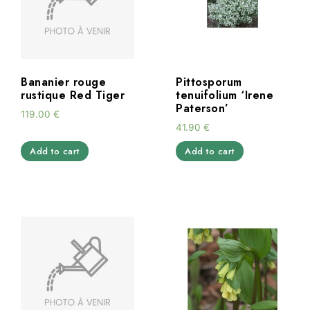
Bananier rouge
Pittosporum
rustique Red Tiger
tenuifolium ‘Irene
Paterson’
119.00
€
41.90
€
Add to cart
Add to cart