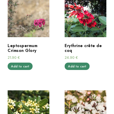
Leptospermum
Erythrine crête de
Crimson Glory
coq
21.90
€
24.90
€
Add to cart
Add to cart