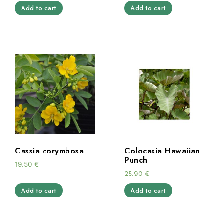
Add to cart
Add to cart
Cassia corymbosa
Colocasia Hawaiian
Punch
19.50
€
25.90
€
Add to cart
Add to cart