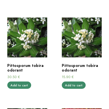
Pittosporum tobira
Pittosporum tobira
odorant
odorant
30.50
€
15.90
€
Add to cart
Add to cart