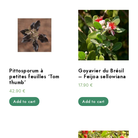
Pittosporum à
Goyavier du Brésil
petites feuilles ‘Tom
– Feijoa sellowiana
thumb’
17.90
€
42.90
€
Add to cart
Add to cart