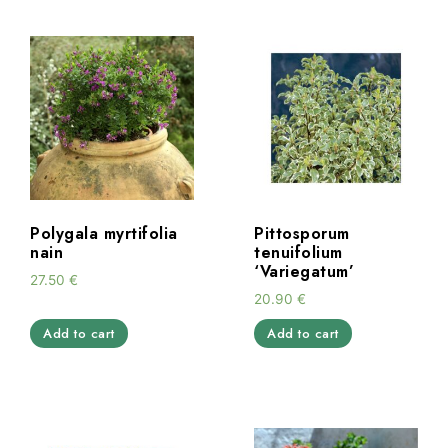
Polygala myrtifolia
Pittosporum
nain
tenuifolium
‘Variegatum’
27.50
€
20.90
€
Add to cart
Add to cart