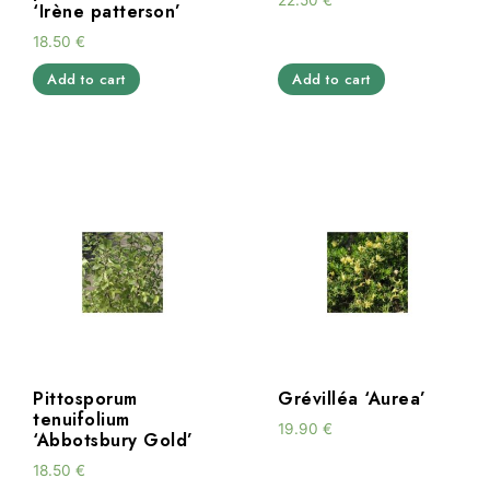
22.50
€
‘Irène patterson’
18.50
€
Add to cart
Add to cart
Pittosporum
Grévilléa ‘Aurea’
tenuifolium
19.90
€
‘Abbotsbury Gold’
18.50
€