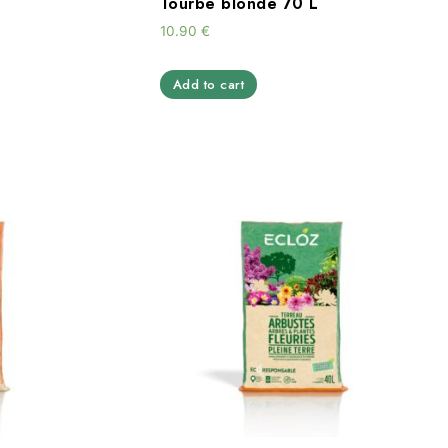
Tourbe blonde 70 L
10.90
€
Add to cart