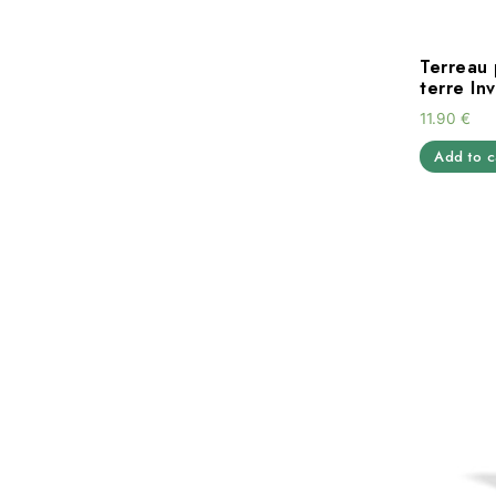
Terreau 
terre In
11.90
€
Add to c