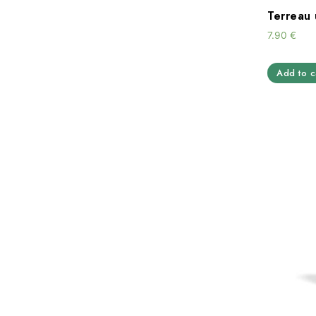
Terreau
7.90
€
Add to c