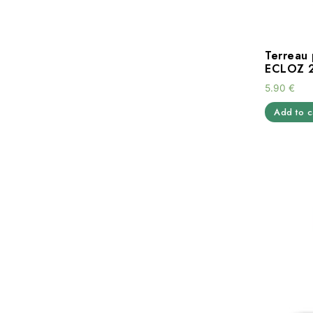
Terreau 
ECLOZ 
5.90
€
Add to c