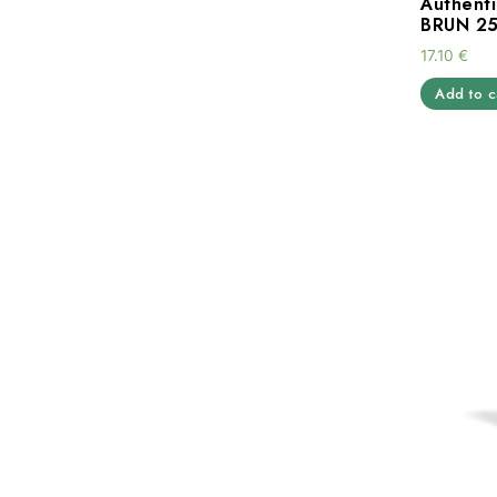
Authenti
BRUN 25
17.10
€
Add to c