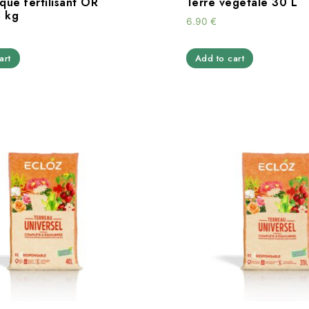
que fertilisant OR
Terre végétale 30 L
 kg
6.90
€
art
Add to cart