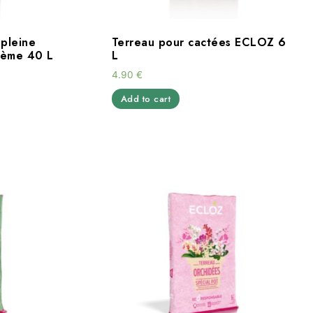
 pleine
Terreau pour cactées ECLOZ 6
 Sème 40 L
L
4.90
€
Add to cart