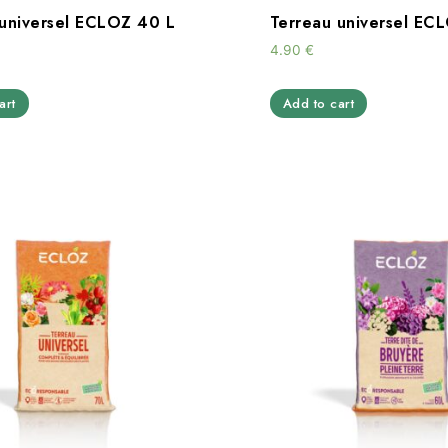
 universel ECLOZ 40 L
Terreau universel EC
4.90
€
art
Add to cart