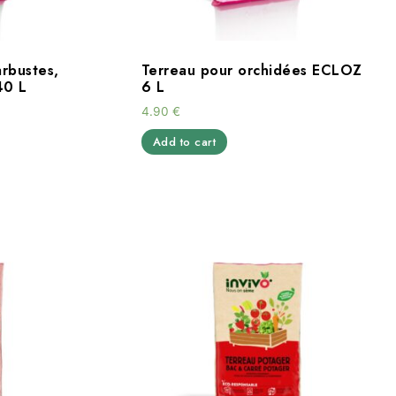
arbustes,
Terreau pour orchidées ECLOZ
40 L
6 L
4.90
€
Add to cart