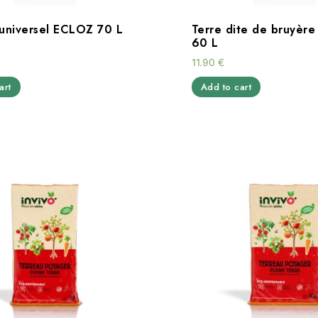
 universel ECLOZ 70 L
Terre dite de bruyèr
60 L
11.90
€
art
Add to cart