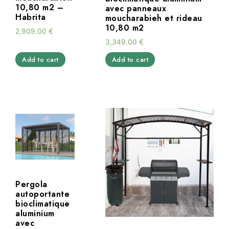
10,80 m2 –
avec panneaux
Habrita
moucharabieh et rideau
10,80 m2
2,909.00
€
3,349.00
€
Add to cart
Add to cart
Pergola
autoportante
bioclimatique
aluminium
avec