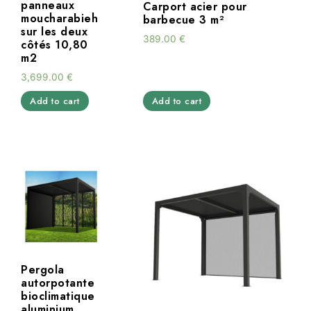
panneaux
Carport acier pour
moucharabieh
barbecue 3 m²
sur les deux
389.00
€
côtés 10,80
m2
3,699.00
€
Add to cart
Add to cart
Pergola
autorpotante
bioclimatique
aluminium