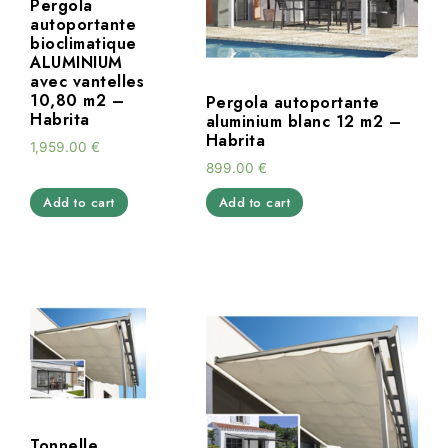
Pergola
autoportante
bioclimatique
ALUMINIUM
avec vantelles
10,80 m2 –
Pergola autoportante
Habrita
aluminium blanc 12 m2 –
Habrita
1,959.00
€
899.00
€
Add to cart
Add to cart
Tonnelle