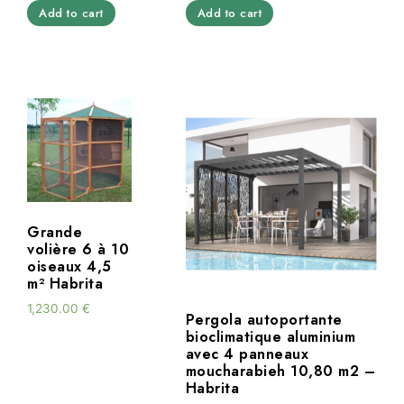
Add to cart
Add to cart
Grande
volière 6 à 10
oiseaux 4,5
m² Habrita
1,230.00
€
Pergola autoportante
bioclimatique aluminium
avec 4 panneaux
moucharabieh 10,80 m2 –
Habrita