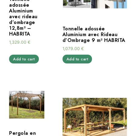
adossée
Aluminium
avec rideau
d’ombrage
12,8m² –
Tonnelle adossée
HABRITA
Aluminium avec Rideau
d’Ombrage 9 m² HABRITA
1,329.00
€
1,079.00
€
Add to cart
Add to cart
Pergola en