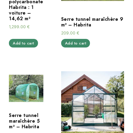
polycarbonate
Habrita : 1
voiture –
14,62 m²
Serre tunnel maraîchère 9
m² – Habrita
1,299.00
€
209.00
€
Add to cart
Add to cart
Serre tunnel
maraîchère 5
m² – Habrita