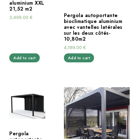
aluminium XXL
21,52 m2
Pergola autoportante
3,499.00
€
bioclimatique aluminium
avec vantelles latérales
sur les deux côtés-
10,80m2
4,199.00
€
Add to cart
Add to cart
Pergola