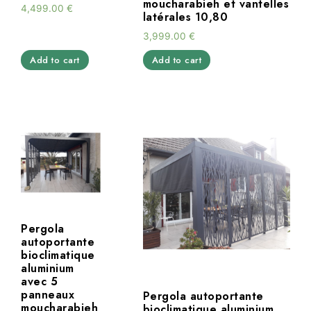
moucharabieh et vantelles
4,499.00
€
latérales 10,80
3,999.00
€
Add to cart
Add to cart
Pergola
autoportante
bioclimatique
aluminium
avec 5
panneaux
Pergola autoportante
moucharabieh
bioclimatique aluminium