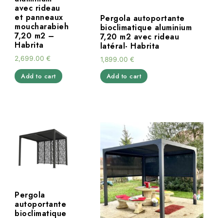
avec rideau
et panneaux
Pergola autoportante
moucharabieh
bioclimatique aluminium
7,20 m2 –
7,20 m2 avec rideau
Habrita
latéral- Habrita
2,699.00
€
1,899.00
€
Add to cart
Add to cart
Pergola
autoportante
bioclimatique