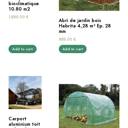
bioclimatique
10.80 m2
1,899.00
€
Abri de jardin bois
Habrita 4,28 m² Ep. 28
mm
889.00
€
Add to cart
Add to cart
Carport
aluminium toit