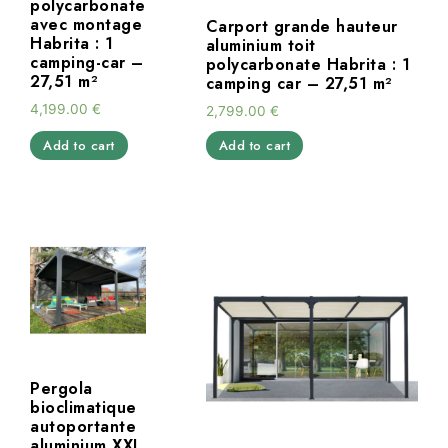
polycarbonate
avec montage
Carport grande hauteur
Habrita : 1
aluminium toit
camping-car –
polycarbonate Habrita : 1
27,51 m²
camping car – 27,51 m²
4,199.00
€
2,799.00
€
Add to cart
Add to cart
Pergola
bioclimatique
autoportante
aluminium XXL