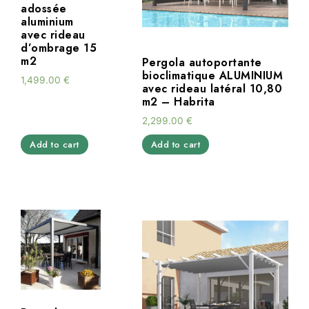
adossée
aluminium
avec rideau
d’ombrage 15
m2
Pergola autoportante
bioclimatique ALUMINIUM
1,499.00
€
avec rideau latéral 10,80
m2 – Habrita
2,299.00
€
Add to cart
Add to cart