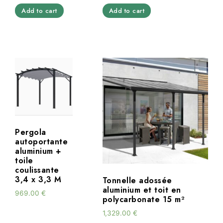
Add to cart
Add to cart
Pergola
autoportante
aluminium +
toile
coulissante
3,4 x 3,3 M
Tonnelle adossée
aluminium et toit en
969.00
€
polycarbonate 15 m²
1,329.00
€