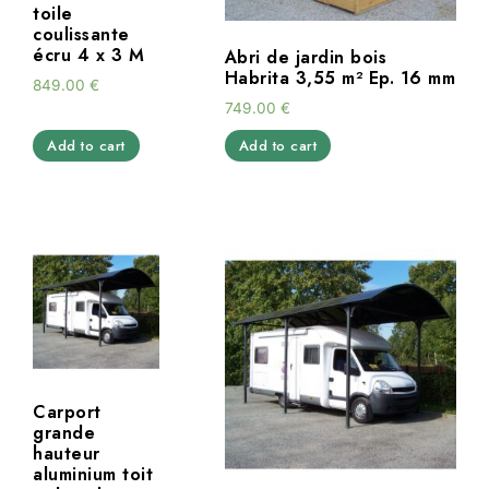
toile
coulissante
écru 4 x 3 M
Abri de jardin bois
Habrita 3,55 m² Ep. 16 mm
849.00
€
749.00
€
Add to cart
Add to cart
Carport
grande
hauteur
aluminium toit