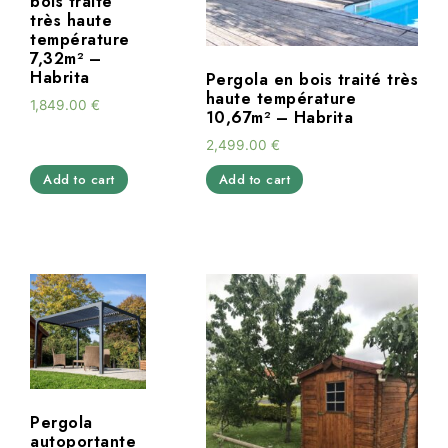
bois traité
très haute
température
7,32m² –
Habrita
Pergola en bois traité très
haute température
1,849.00
€
10,67m² – Habrita
2,499.00
€
Add to cart
Add to cart
Pergola
autoportante