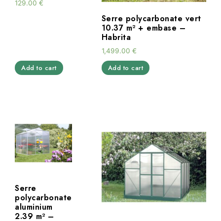
129.00
€
Serre polycarbonate vert
10.37 m² + embase –
Habrita
1,499.00
€
Add to cart
Add to cart
Serre
polycarbonate
aluminium
2.39 m² –