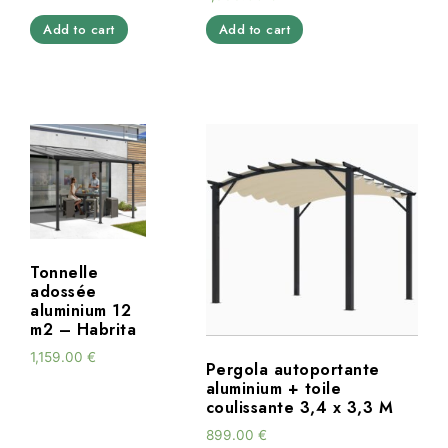
Add to cart
Add to cart
Tonnelle
adossée
aluminium 12
m2 – Habrita
1,159.00
€
Pergola autoportante
aluminium + toile
coulissante 3,4 x 3,3 M
899.00
€