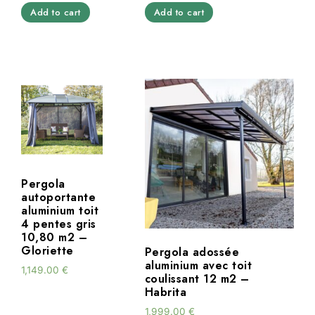
Add to cart
Add to cart
Pergola
autoportante
aluminium toit
4 pentes gris
10,80 m2 –
Gloriette
Pergola adossée
aluminium avec toit
1,149.00
€
coulissant 12 m2 –
Habrita
1,999.00
€