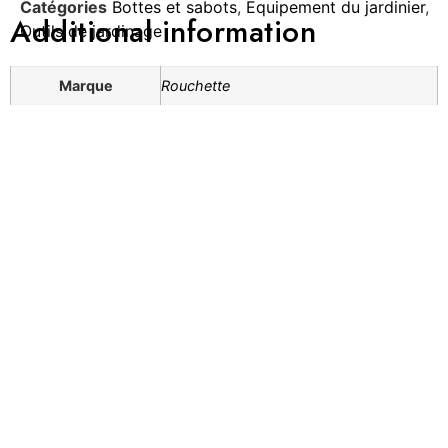
Catégories
Bottes et sabots
,
Equipement du jardinier
,
Additional information
Outils de jardinage
Marque
Rouchette