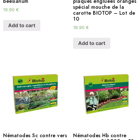
beesianum
plaques engluées oranges
spécial mouche de la
19.90
€
carotte BIOTOP – Lot de
10
Add to cart
19.90
€
Add to cart
Nématodes Sc contre vers
Nématodes Hb contre