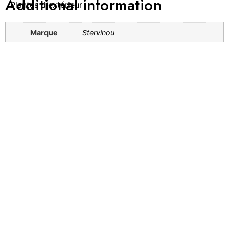
Additional information
Plantes d'extérieur
Marque
Stervinou