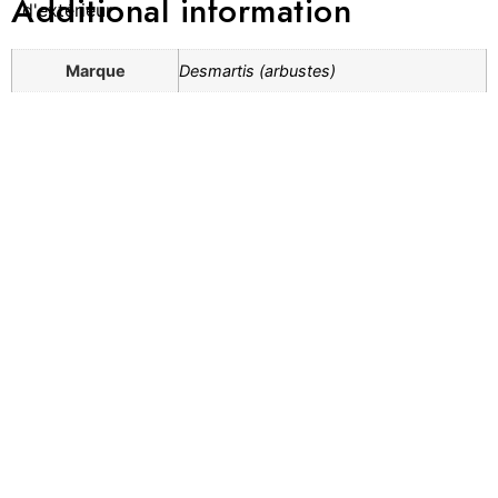
Additional information
d'extérieur
Marque
Desmartis (arbustes)