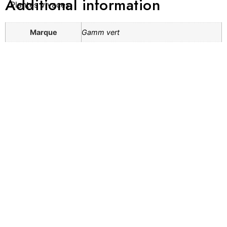
Additional information
Plantes vivaces
Marque
Gamm vert