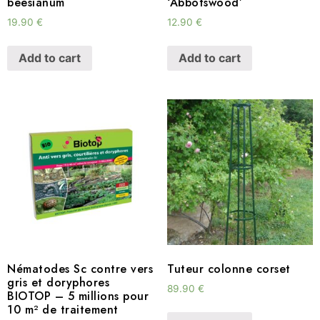
beesianum
‘Abbotswood’
19.90
€
12.90
€
Add to cart
Add to cart
Nématodes Sc contre vers
Tuteur colonne corset
gris et doryphores
89.90
€
BIOTOP – 5 millions pour
10 m² de traitement