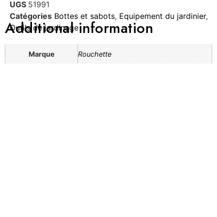
UGS
51991
Catégories
Bottes et sabots
,
Equipement du jardinier
,
Additional information
Outils de jardinage
Marque
Rouchette