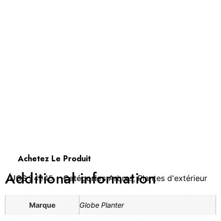
Achetez Le Produit
Additional information
UGS
24945
Catégories
Arbres
,
Plantes d'extérieur
Marque
Globe Planter