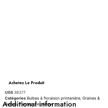
Achetez Le Produit
UGS
38377
Catégories
Bulbes à floraison printanière
,
Graines &
Additional information
Bulbes
,
Plantes d'extérieur