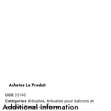
Achetez Le Produit
UGS
33146
Catégories
Arbustes
,
Arbustes pour balcons et
Additional information
terrasses
,
Plantes d'extérieur