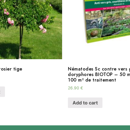
osier tige
Nématodes Sc contre vers g
doryphores BIOTOP – 50 mi
100 m² de traitement
26.90
€
t
Add to cart